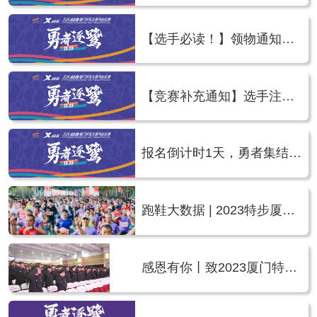
程马拉松赛官方领跑员名单
公布
【选手必读！】领物通知公
布 | 2024环东半马
【竞赛补充通知】选手注
意！事关存包、发令等 |
2024环东半马
报名倒计时1天，勇者集结！
| 2024环东半马
跑鞋大数据 | 2023特步厦门
环东半程马拉松赛
感恩有你丨致2023厦门特步
环东半程马拉松赛志愿者